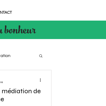
NTACT
u bonheur
ation
ure
a médiation de
ce