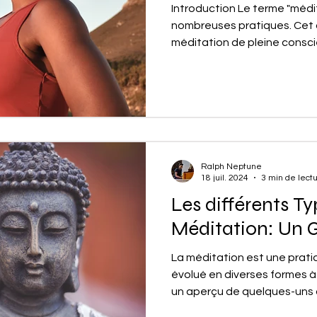
Introduction Le terme "médi
nombreuses pratiques. Cet a
méditation de pleine conscie
Ralph Neptune
18 juil. 2024
3 min de lect
Les différents T
Méditation: Un 
La méditation est une pratiq
évolué en diverses formes à 
un aperçu de quelques-uns d