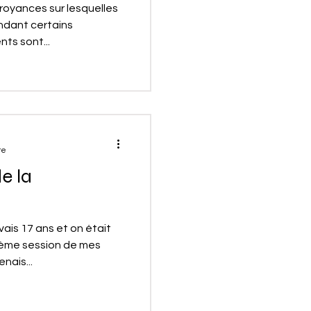
croyances sur lesquelles
endant certains
ts sont...
re
e la
vais 17 ans et on était
xième session de mes
enais...