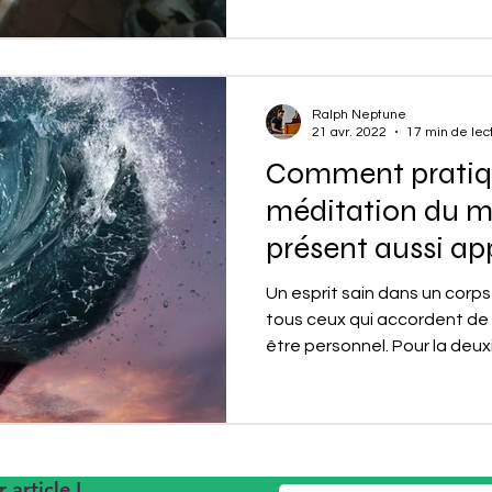
Ralph Neptune
21 avr. 2022
17 min de lec
Comment pratiqu
méditation du 
présent aussi app
conscience ?
Un esprit sain dans un corps 
tous ceux qui accordent de 
être personnel. Pour la deux
article !