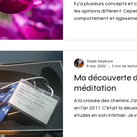
Il y’a plusieurs concepts et 
les opinions diffèrent. Cep
comportement et agissemen
Ralph Neptune
8 nov. 2022
3 min de lectu
Ma découverte d
méditation
A la croisée des chemins J’a
en l’an 2011. C’était la deu
études en soin infirmier. Je v