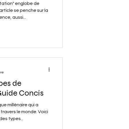
tation" englobe de
rticle se penche sur la
nce, aussi...
ure
ypes de
Guide Concis
ue millénaire qui a
travers le monde. Voici
es types...