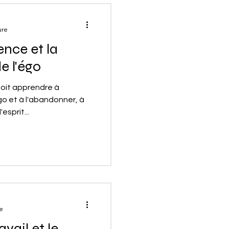
ure
ence et la
e l'égo
doit apprendre à
go et à l'abandonner, à
esprit...
re
vail et le