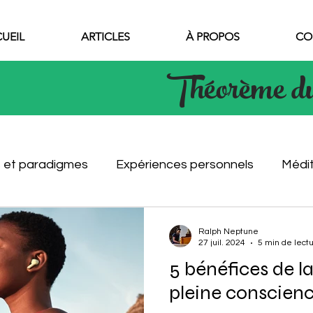
UEIL
ARTICLES
À PROPOS
CO
Théorème d
 et paradigmes
Expériences personnels
Médit
cas
Ralph Neptune
27 juil. 2024
5 min de lect
5 bénéfices de l
pleine conscien