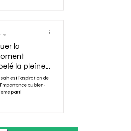
ture
er la
moment
elé la pleine
sain est l’aspiration de
l’importance au bien-
ième parti