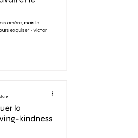
fois amère, mais la
ours exquise." - Victor
cture
er la
oving-kindness