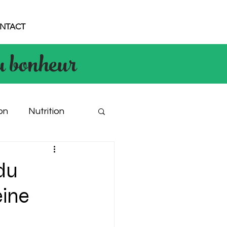
NTACT
u bonheur
on
Nutrition
du
eine