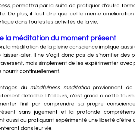
ness,
 permettra par la suite de pratiquer d’autre form
ité. De plus, il faut dire que cette même amélioration
ique dans toutes les activités de la vie. 
e la méditation du moment présent 
on, la méditation de la pleine conscience implique aussi 
aisser-aller. Il ne s’agit donc pas de s’horrifier des
raversent, mais simplement de les expérimenter avec pl
 nourrir continuellement. 
ntages du 
mindfulness meditation
 proviennent de 
tement détaché. D’ailleurs, c’est grâce à cette tournu
imenter finit par comprendre sa propre conscienc
résent sans jugement et la profonde compréhensi
t aussi au pratiquant expérimenté une liberté d’être q
eront dans leur vie.  