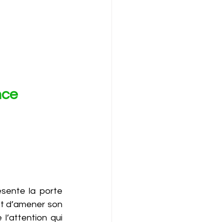
nce 
sente la porte 
t d’amener son 
l’attention qui 