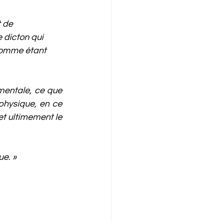
 de 
 dicton qui 
 comme étant 
entale, ce que 
physique, en ce 
t ultimement le 
ue. »