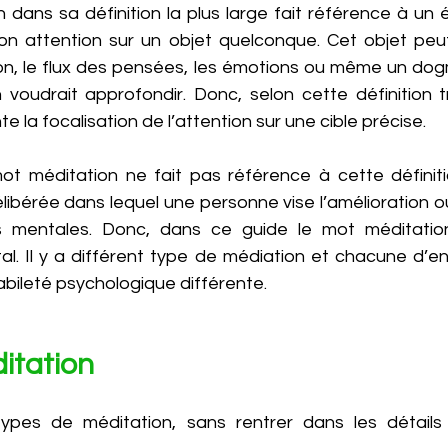
dans sa définition la plus large fait référence à un ét
on attention sur un objet quelconque. Cet objet peut 
tion, le flux des pensées, les émotions ou même un dog
voudrait approfondir. Donc, selon cette définition trè
 la focalisation de l’attention sur une cible précise.  
t méditation ne fait pas référence à cette définiti
ibérée dans lequel une personne vise l’amélioration ou
s mentales. Donc, dans ce guide le mot méditation
l. Il y a différent type de médiation et chacune d’entr
ileté psychologique différente.  
itation 
 types de méditation, sans rentrer dans les détails 