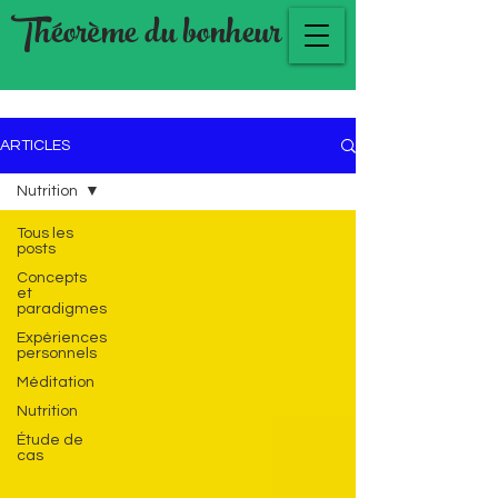
Théorème du bonheur
ARTICLES
Nutrition
Tous les
posts
Concepts
et
paradigmes
Expériences
personnels
Méditation
Nutrition
Étude de
cas